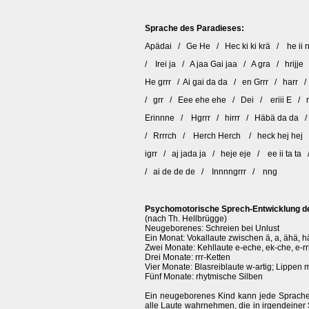
Sprache des Paradieses:
Apädai / Ge He / Hec ki ki krä / he ii 
/ Irei ja / A jaa Gai jaa / A gra / hrijj
He grrr / Ai gai da da / en Grrr / harr
/ grr / Eee ehe ehe / Dei / eriii E / 
Erinnne / Hgrrr / hirrr / Häbä da da / 
/ Rrrrch / Herch Herch / heck hej hej 
igrr / aj jada ja / heje eje / ee ii ta ta
/ ai de de de / Innnngrrr / nng
Psychomotorische Sprech-Entwicklung d
(nach Th. Hellbrügge)
Neugeborenes: Schreien bei Unlust
Ein Monat: Vokallaute zwischen ä, a, ähä, h
Zwei Monate: Kehllaute e-eche, ek-che, e-r
Drei Monate: rrr-Ketten
Vier Monate: Blasreiblaute w-artig; Lippen m
Fünf Monate: rhytmische Silben
Ein neugeborenes Kind kann jede Sprache
alle Laute wahrnehmen, die in irgendeine