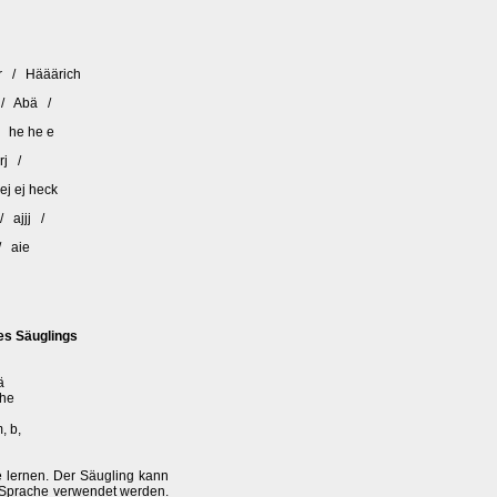
rr / Hääärich
e / Abä /
 / he he e
rrj /
ej ej heck
/ ajjj /
 / aie
es Säuglings
ä
rhe
, b,
 lernen. Der Säugling kann
r Sprache verwendet werden.