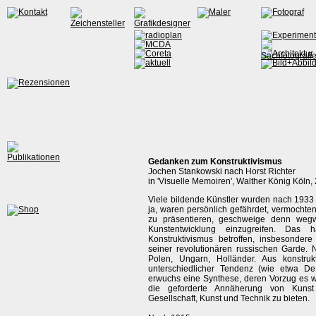
Gedanken zum Konstruktivismus
Jochen Stankowski nach Horst Richter
in 'Visuelle Memoiren', Walther König Köln,
Viele bildende Künstler wurden nach 1933 i
ja, waren persönlich gefährdet, vermochten 
zu präsentieren, geschweige denn wegw
Kunstentwicklung einzugreifen. Das 
Konstruktivismus betroffen, insbesonde
seiner revolutionären russischen Garde. 
Polen, Ungarn, Holländer. Aus konstrukt
unterschiedlicher Tendenz (wie etwa De
erwuchs eine Synthese, deren Vorzug es wa
die geforderte Annäherung von Kuns
Gesellschaft, Kunst und Technik zu bieten.