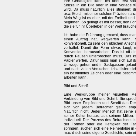
Ihre Genauigkeit kann ich aber erst sp
Skizze in ein Bild oder in eine Vorlage f
wird. Da muss natürlich alles stimmen: d
usw. Gleich mit einer solchen Präzision anz
Mein Weg ist es eher, mit der Freiheit und
beginnen. So gelingt es mir besser, den For
die sie für ihr Überleben in der Welt brauch
Ich habe die Erfahrung gemacht, dass man 
einen Auftrag hat, wegwerfen kann. S
konventionell, zu sehr den üblichen Ans
verhaftet. Damit die Form etwas taugt,
Konvention herausarbeiten. Das ist oft e
durch Pausen unterbrechen muss. Das ka
Papier werfen. Dafür muss man sich auf d
Umwege gehen und in Sackgassen gelaufe
und nach vielen Versuchen kristallisiert s
ein bestimmtes Zeichen oder eine bestimm
arbeiten kann.
Bild und Schrift
Eine Werkgruppe meiner visuellen M
Verbindung von Bild und Schrift. Sie sprec
Bild unser Empfinden und Schrift das Den
sich von jedem Betrachter gleich empf
Natürlich nicht. Jeder Mensch hat seine 
seiner Kultur heraus, aus seinem Milieu.
individuell. Der Prozess des Betrachtens is
der Formen oder die Heftigkeit der Fa
springen, suchen sich eine Reihenfolge in 
macht sich seine eigene Geschichte, sein e