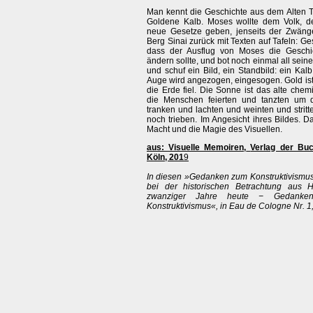
Man kennt die Geschichte aus dem Alten 
Goldene Kalb. Moses wollte dem Volk, de
neue Gesetze geben, jenseits der Zwänge
Berg Sinai zurück mit Texten auf Tafeln: Ge
dass der Ausflug von Moses die Geschi
ändern sollte, und bot noch einmal all sein
und schuf ein Bild, ein Standbild: ein Kalb
Auge wird angezogen, eingesogen. Gold ist
die Erde fiel. Die Sonne ist das alte che
die Menschen feierten und tanzten um d
tranken und lachten und weinten und strit
noch trieben. Im Angesicht ihres Bildes. 
Macht und die Magie des Visuellen.
aus: Visuelle Memoiren,
Verlag der Buc
Köln, 201
9
In diesen »Gedanken zum Konstruktivismus
bei der historischen Betrachtung aus Ho
zwanziger Jahre heute − Gedanke
Konstruktivismus«, in Eau de Cologne Nr. 1