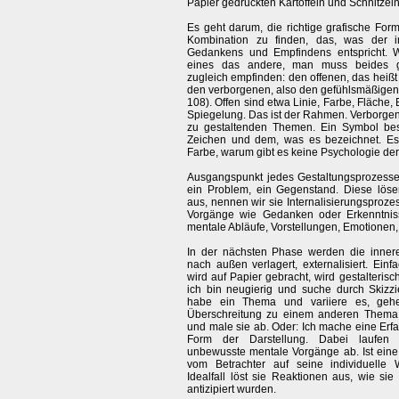
Papier gedruckten Kartoffeln und Schnitzeln
Es geht darum, die richtige grafische Form
Kombination zu finden, das, was der i
Gedankens und Empfindens entspricht. 
eines das andere, man muss beides gl
zugleich empfinden: den offenen, das heiß
den verborgenen, also den gefühlsmäßigen
108). Offen sind etwa Linie, Farbe, Fläche,
Spiegelung. Das ist der Rahmen. Verborge
zu gestaltenden Themen. Ein Symbol bes
Zeichen und dem, was es bezeichnet. Es 
Farbe, warum gibt es keine Psychologie de
Ausgangspunkt jedes Gestaltungsprozesses
ein Problem, ein Gegenstand. Diese löse
aus, nennen wir sie Internalisierungsproz
Vorgänge wie Gedanken oder Erkenntnis
mentale Abläufe, Vorstellungen, Emotionen,
In der nächsten Phase werden die inne
nach außen verlagert, externalisiert. Ein
wird auf Papier gebracht, wird gestalterisc
ich bin neugierig und suche durch Skizzi
habe ein Thema und variiere es, geh
Überschreitung zu einem anderen Thema.
und male sie ab. Oder: Ich mache eine Erf
Form der Darstellung. Dabei laufen
unbewusste mentale Vorgänge ab. Ist eine
vom Betrachter auf seine individuell
Idealfall löst sie Reaktionen aus, wie sie
antizipiert wurden.