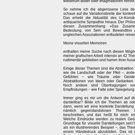
wiederum Bilder oder Imaginationen hervor.
So nehme ich die abgerissene Linie der
schaue auf die Variationsbreite der konkret
Das erhebt die Aktualität des Ur-Konstr
antiquarische Sympathie hinaus. Der Phil
diesen Zusammenhang: »Das Zusamm
Bedeutung, von Sein und Bewandtnis g
ungleichen Assoziationen entlasteten reine
Meine visuellen Memoiren
enthalten meine Suche nach diesen Möglic
meiner grafischen Arbeit intensiv an 42 Th
rudimentär geblieben und harren ihrer Ausa
Einige dieser Themen sind die Abstraktion
wie die Landschaft oder der Pfeil –, and
Gefühlen − wie Träume oder Geister
Abstraktionen von Ideen oder Gedanken 
Noch andere sind Übertragungen von
Empfindungen − wie Falte oder Spiegelung
Immer ging es mir um die Antwort auf die
darstellbar? Bilde ich die Themen ab od
dann, wenn wir eine konkrete Darstellung
nämlich gegenstandslosen Themen l
beschreiben, und das heißt für mich: im
Welche Eindrücke werden zu realen Ge
Grundlage für visuelle Darstellungen sein?
als ein illustrierendes Beispiel −, das Th
einem Händedruck abzubilden. Das ist 