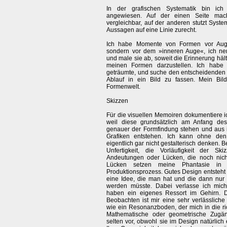
In der grafischen Systematik bin ich
angewiesen. Auf der einen Seite mach
vergleichbar, auf der anderen stutzt Syste
Aussagen auf eine Linie zurecht.
Ich habe Momente von Formen vor Augen,
sondern vor dem »inneren Auge«, ich n
und male sie ab, soweit die Erinnerung hält
meinen Formen darzustellen. Ich habe 
geträumte, und suche den entscheidenden
Ablauf in ein Bild zu fassen. Mein Bild 
Formenwelt.
Skizzen
Für die visuellen Memoiren dokumentiere i
weil diese grundsätzlich am Anfang de
genauer der Formfindung stehen und aus i
Grafiken entstehen. Ich kann ohne den
eigentlich gar nicht gestalterisch denken. B
Unfertigkeit, die Vorläufigkeit der S
Andeutungen oder Lücken, die noch nicht 
Lücken setzen meine Phantasie in
Produktionsprozess. Gutes Design entsteht n
eine Idee, die man hat und die dann nur 
werden müsste. Dabei verlasse ich mic
haben ein eigenes Ressort im Gehirn.
Beobachten ist mir eine sehr verlässliche 
wie ein Resonanzboden, der mich in die ri
Mathematische oder geometrische Zugä
selten vor, obwohl sie im Design natürlich