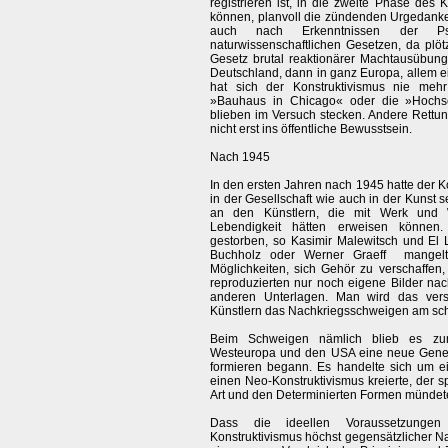
registrieren ist, in die zweite Phase des K
können, planvoll die zündenden Urgedank
auch nach Erkenntnissen der P
naturwissenschaftlichen Gesetzen, da plötz
Gesetz brutal reaktionärer Machtausübun
Deutschland, dann in ganz Europa, allem e
hat sich der Konstruktivismus nie mehr 
»Bauhaus in Chicago« oder die »Hochsc
blieben im Versuch stecken. Andere Rettu
nicht erst ins öffentliche Bewusstsein.
Nach 1945
In den ersten Jahren nach 1945 hatte der K
in der Gesellschaft wie auch in der Kunst s
an den Künstlern, die mit Werk und W
Lebendigkeit hätten erweisen können.
gestorben, so Kasimir Malewitsch und El L
Buchholz oder Werner Graeff mangelt
Möglichkeiten, sich Gehör zu verschaffen, 
reproduzierten nur noch eigene Bilder na
anderen Unterlagen. Man wird das vers
Künstlern das Nachkriegsschweigen am sch
Beim Schweigen nämlich blieb es zun
Westeuropa und den USA eine neue Gener
formieren begann. Es handelte sich um ein
einen Neo-Konstruktivismus kreierte, der sp
Art und den Determinierten Formen mündet
Dass die ideellen Voraussetzunge
Konstruktivismus höchst gegensätzlicher N