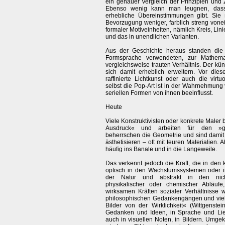
ein genauer Vergleich der Prinzipien und 
Ebenso wenig kann man leugnen, das
erhebliche Übereinstimmungen gibt. Sie 
Bevorzugung weniger, farblich streng vone
formaler Motiveinheiten, nämlich Kreis, Lin
und das in unendlichen Varianten.
Aus der Geschichte heraus standen die K
Formsprache verwendeten, zur Mathema
vergleichsweise trauten Verhältnis. Der kün
sich damit erheblich erweitern. Vor die
raffinierte Lichtkunst oder auch die virt
selbst die Pop-Art ist in der Wahrnehmung 
seriellen Formen von ihnen beeinflusst.
Heute
Viele Konstruktivisten oder konkrete Maler 
Ausdruck« und arbeiten für den »g
beherrschen die Geometrie und sind damit 
ästhetisieren – oft mit teuren Materialien. A
häufig ins Banale und in die Langeweile.
Das verkennt jedoch die Kraft, die in den 
optisch in den Wachstumssystemen oder
der Natur und abstrakt in den nich
physikalischer oder chemischer Abläuf
wirksamen Kräften sozialer Verhältnisse 
philosophischen Gedankengängen und vie
Bilder von der Wirklichkeit« (Wittgenste
Gedanken und Ideen, in Sprache und Li
auch in visuellen Noten, in Bildern. Umge