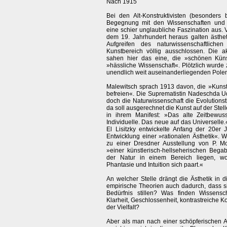
Nach 1915
Bei den Alt-Konstruktivisten (besonders
Begegnung mit den Wissenschaften und d
eine schier unglaubliche Faszination aus. 
dem 19. Jahrhundert heraus galten ästhet
Aufgreifen des naturwissenschaftlic
Kunstbereich völlig ausschlossen. Die a
sahen hier das eine, die »schönen Küns
»hässliche Wissenschaft«. Plötzlich wurde
unendlich weit auseinanderliegenden Polen
Malewitsch sprach 1913 davon, die »Kuns
befreien«. Die Suprematistin Nadeschda 
doch die Naturwissenschaft die Evolutionsth
da soll ausgerechnet die Kunst auf der Stel
in ihrem Manifest: »Das alte Zeitbewuss
Individuelle. Das neue auf das Universell
El Lisitzky entwickelte Anfang der 20er 
Entwicklung einer »rationalen Ästhetik«. 
zu einer Dresdner Ausstellung von P. 
»einer künstlerisch-hellseherischen Bega
der Natur in einem Bereich liegen, wo
Phantasie und Intuition sich paart.«
An welcher Stelle drängt die Ästhetik in 
empirische Theorien auch dadurch, dass si
Bedürfnis stillen? Was finden Wissensch
Klarheit, Geschlossenheit, kontrastreiche K
der Vielfalt?
Aber als man nach einer schöpferischen 